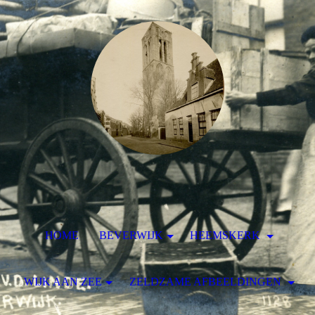
HOME
BEVERWIJK
HEEMSKERK
WIJK AAN ZEE
ZELDZAME AFBEELDINGEN