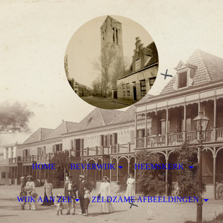
HOME
BEVERWIJK
HEEMSKERK
WIJK AAN ZEE
ZELDZAME AFBEELDINGEN