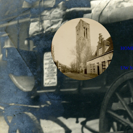
HOM
UW 