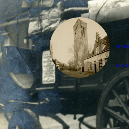
HOM
UW 