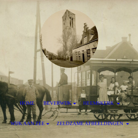
HOME
BEVERWIJK
HEEMSKERK
WIJK AAN ZEE
ZELDZAME AFBEELDINGEN