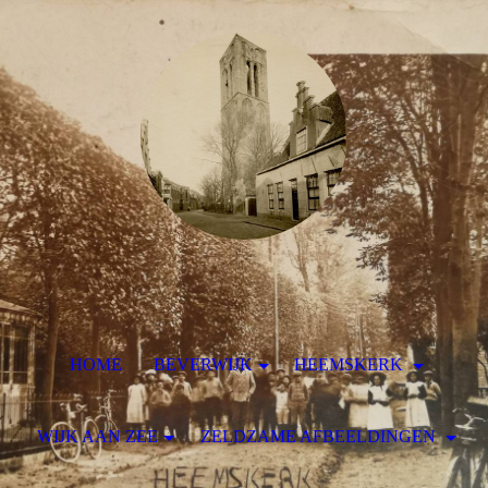
HOME
BEVERWIJK
HEEMSKERK
WIJK AAN ZEE
ZELDZAME AFBEELDINGEN