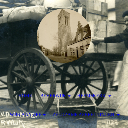
HOME
BEVERWIJK
HEEMSKERK
WIJK AAN ZEE
ZELDZAME AFBEELDINGEN