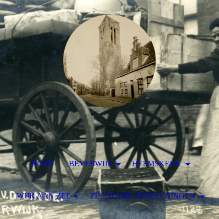
HOME
BEVERWIJK
HEEMSKERK
WIJK AAN ZEE
ZELDZAME AFBEELDINGEN