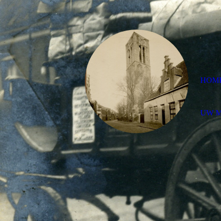
HOM
UW 