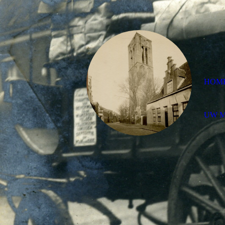
HOM
UW 