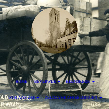
HOME
BEVERWIJK
HEEMSKERK
WIJK AAN ZEE
ZELDZAME AFBEELDINGEN